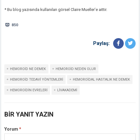
* Bu blog yazısında kullanılan görsel Claire Mueller’e aittir.
850
Paylaş:
HEMOROID NE DEMEK
HEMOROID NEDEN OLUR
HEMOROID TEDAVI YÖNTEMLERI
HEMOROIDAL HASTALIK NE DEMEK
HEMOROIDIN EVRELERI
LIVAKADEMI
BIR YANIT YAZIN
Yorum
*