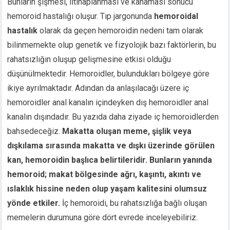
Bunların şişmesi, iltihaplanması ve kanaması sonucu
hemoroid hastalığı oluşur. Tıp jargonunda
hemoroidal
hastalık
olarak da geçen hemoroidin nedeni tam olarak
bilinmemekte olup genetik ve fizyolojik bazı faktörlerin, bu
rahatsızlığın oluşup gelişmesine etkisi olduğu
düşünülmektedir. Hemoroidler, bulundukları bölgeye göre
ikiye ayrılmaktadır. Adından da anlaşılacağı üzere iç
hemoroidler anal kanalın içindeyken dış hemoroidler anal
kanalın dışındadır. Bu yazıda daha ziyade iç hemoroidlerden
bahsedeceğiz.
Makatta oluşan meme, şişlik veya
dışkılama sırasında makatta ve dışkı üzerinde görülen
kan, hemoroidin başlıca belirtileridir. Bunların yanında
hemoroid; makat bölgesinde ağrı, kaşıntı, akıntı ve
ıslaklık hissine neden olup yaşam kalitesini olumsuz
yönde etkiler.
İç hemoroidi, bu rahatsızlığa bağlı oluşan
memelerin durumuna göre dört evrede inceleyebiliriz.