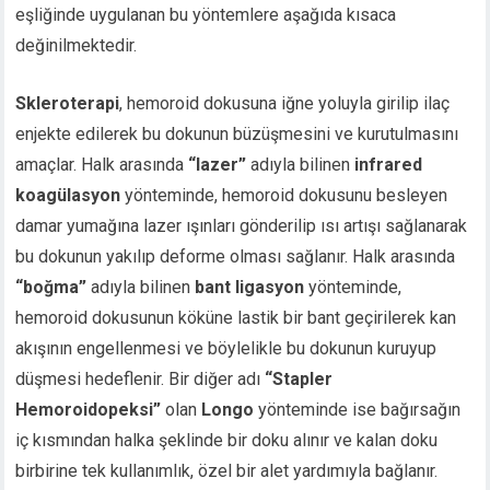
eşliğinde uygulanan bu yöntemlere aşağıda kısaca
değinilmektedir.
Skleroterapi
, hemoroid dokusuna iğne yoluyla girilip ilaç
enjekte edilerek bu dokunun büzüşmesini ve kurutulmasını
amaçlar. Halk arasında
“lazer”
adıyla bilinen
infrared
koagülasyon
yönteminde, hemoroid dokusunu besleyen
damar yumağına lazer ışınları gönderilip ısı artışı sağlanarak
bu dokunun yakılıp deforme olması sağlanır. Halk arasında
“boğma”
adıyla bilinen
bant ligasyon
yönteminde,
hemoroid dokusunun köküne lastik bir bant geçirilerek kan
akışının engellenmesi ve böylelikle bu dokunun kuruyup
düşmesi hedeflenir. Bir diğer adı
“Stapler
Hemoroidopeksi”
olan
Longo
yönteminde ise bağırsağın
iç kısmından halka şeklinde bir doku alınır ve kalan doku
birbirine tek kullanımlık, özel bir alet yardımıyla bağlanır.