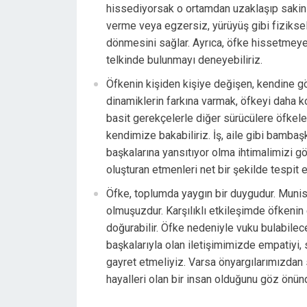
hissediyorsak o ortamdan uzaklaşıp sakinl
verme veya egzersiz, yürüyüş gibi fiziksel
dönmesini sağlar. Ayrıca, öfke hissetmey
telkinde bulunmayı deneyebiliriz.
Öfkenin kişiden kişiye değişen, kendine gö
dinamiklerin farkına varmak, öfkeyi daha k
basit gerekçelerle diğer sürücülere öfkel
kendimize bakabiliriz. İş, aile gibi bambaşka
başkalarına yansıtıyor olma ihtimalimizi 
oluşturan etmenleri net bir şekilde tespit 
Öfke, toplumda yaygın bir duygudur. Munis
olmuşuzdur. Karşılıklı etkileşimde öfkenin e
doğurabilir. Öfke nedeniyle vuku bulabile
başkalarıyla olan iletişimimizde empatiyi,
gayret etmeliyiz. Varsa önyargılarımızdan s
hayalleri olan bir insan olduğunu göz önün