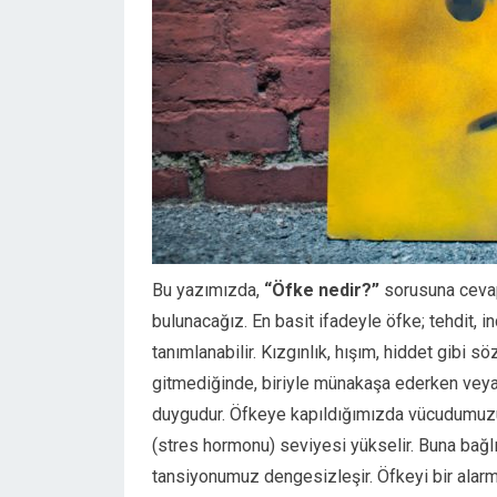
Bu yazımızda,
“Öfke nedir?”
sorusuna ceva
bulunacağız. En basit ifadeyle öfke; tehdit, i
tanımlanabilir. Kızgınlık, hışım, hiddet gibi sö
gitmediğinde, biriyle münakaşa ederken veya 
duygudur. Öfkeye kapıldığımızda vücudumuzun
(stres hormonu) seviyesi yükselir. Buna bağlı o
tansiyonumuz dengesizleşir. Öfkeyi bir alarm v