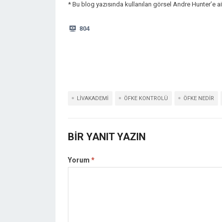
* Bu blog yazısında kullanılan görsel Andre Hunter’e ait
804
LIVAKADEMI
ÖFKE KONTROLÜ
ÖFKE NEDIR
BIR YANIT YAZIN
Yorum
*