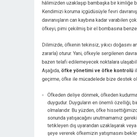
hâlimizden uzaklaşıp bambaşka bir kimliğe bü
Kendimizi koruma içgüdüsüyle fevri davranışla
davranışların can kaybına kadar varabilen ço
öfkeyi, pimi çekilmiş bir el bombasına benzet
Dilimizde, öfkenin tekinsiz, yıkıcı doğasını a
zararla) oturur. Yani, öfkeyle sergilenen davra
bazen telafi edilemeyecek noktalara ulaşabil
Aşağıda,
öfke yönetimi ve öfke kontrolü
i
geçirme, öfke ile mücadelede bize destek ola
Öfkeden deliye dönmek, öfkeden kudurmak
duygudur. Duyguların en önemli özelliği, bi
olmalarıdır. Bu yüzden, öfke hissettiğimi
sonunda yatışacağını unutmamamız gerekir
tetikleyen dış uyarandan uzaklaşarak veya
şeye vererek öfkemizin yatışmasını bekleye