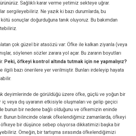
rünürüz. Sağlıklı karar verme yetimiz sekteye uğrar.
r sergileyebiliriz. Ne yazık ki bazı durumlarda, bu
k kötü sonuçlar doğurduğuna tanık oluyoruz. Bu bakımdan
ebiliriz.
nlatan çok güzel bir atasözü var: Öfke ile kalkan ziyanla (veya
nışlar, söylenen sözler zarara yol açar. Bu zararın boyutları
ir.
Peki, öfkeyi kontrol altında tutmak için ne yapmalıyız?
le ilgili bazı önerilere yer verilmiştir. Bunları irdeleyip hayata
bilir.
 deyimlerinde de görüldüğü üzere öfke, güçlü ve yoğun bir
r iç veya dış uyaranın etkisiyle oluşmaları ve gelip geçici
zde bunun bir nedene bağlı olduğunu ve öfkemizin eninde
. Bunun bilincinde olarak öfkelendiğimiz zamanlarda, öfkeyi
 öfkeye bir düşünce sebep oluyorsa dikkatimizi başka bir
biliriz. Örneğin, bir tartışma sırasında öfkelendiğimizi