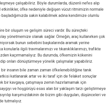
eşmeye çalışabiliriz. Böyle durumlarda, düzenli nefes alıp
 etkinlikler, öfke nedeniyle değişen vücut ritmimizin normale
e başladığımızda sakin kalabilmek adına kendimize olumlu
re bir oluşum ve gelişim süreci vardır. Bu süreçteki
olay yönetmemize olanak sağlar. Örneğin, araç kullanırken çok
eniyorsak bunun sebebini başkalarında aramak yerine
 konularla ilgili travmalarımızı ve tıkanıklıklarımızı, trafikte
gözden kaçırmamalıyız. Bu durumda, öfkemizin kökenini
edip onları dönüştürmeye yönelik çalışmalar yapabiliriz.
 bir insanın bile zaman zaman öfkelenebildiğine tanık
tkisi katlanarak artar ve iki taraf için de felaket sonuçlar
cek bir kavgaya, çatışmaya zemin hazırlamamak için
 saygıyı ve hoşgörüyü esas alan bir yaklaşım tarzı geliştirmeye
ıyrılıp karşımızdakinin de bizim gibi duyguları, düşünceleri ve
de tutmalıyız.