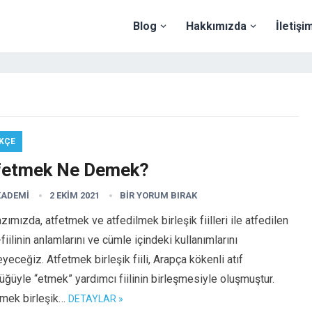
Blog
Hakkımızda
İletişi
KÇE
fetmek Ne Demek?
KADEMI
2 EKIM 2021
BIR YORUM BIRAK
zımızda, atfetmek ve atfedilmek birleşik fiilleri ile atfedilen
-fiilinin anlamlarını ve cümle içindeki kullanımlarını
eyeceğiz. Atfetmek birleşik fiili, Arapça kökenli atıf
ğüyle “etmek” yardımcı fiilinin birleşmesiyle oluşmuştur.
tmek birleşik…
DETAYLAR »