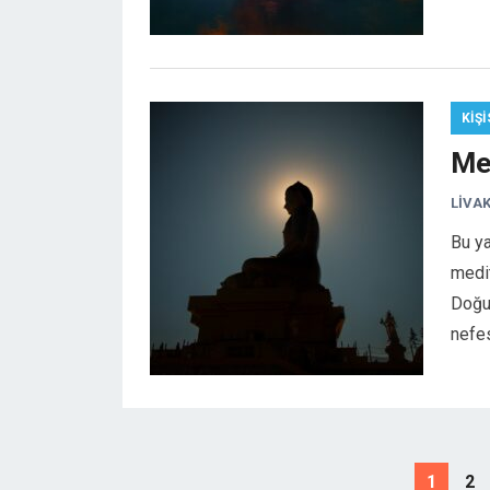
KIŞI
Me
LIVA
Bu ya
medi
Doğu 
nefes
Yazı
1
2