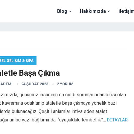
Blog
Hakkımızda
İletişi
SEL GELIŞIM & ŞIFA
aletle Başa Çıkma
KADEMI
24 ŞUBAT 2023
2 YORUM
zımızda, günümüz insanının en ciddi sorunlarından birisi olan
t kavramına odaklanıp ataletle başa çıkmaya yönelik bazı
lerde bulunacağız. Çeşitli anlamlar ihtiva eden atalet
üğünün bu yazı bağlamında, “uyuşukluk, tembellik”…
DETAYLAR