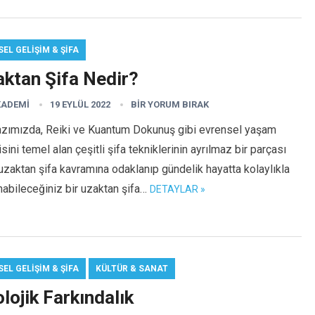
SEL GELIŞIM & ŞIFA
aktan Şifa Nedir?
KADEMI
19 EYLÜL 2022
BIR YORUM BIRAK
azımızda, Reiki ve Kuantum Dokunuş gibi evrensel yaşam
isini temel alan çeşitli şifa tekniklerinin ayrılmaz bir parçası
uzaktan şifa kavramına odaklanıp gündelik hayatta kolaylıkla
nabileceğiniz bir uzaktan şifa…
DETAYLAR »
SEL GELIŞIM & ŞIFA
KÜLTÜR & SANAT
lojik Farkındalık