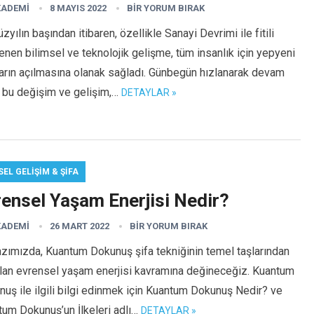
KADEMI
8 MAYIS 2022
BIR YORUM BIRAK
üzyılın başından itibaren, özellikle Sanayi Devrimi ile fitili
enen bilimsel ve teknolojik gelişme, tüm insanlık için yepyeni
arın açılmasına olanak sağladı. Günbegün hızlanarak devam
 bu değişim ve gelişim,…
DETAYLAR »
SEL GELIŞIM & ŞIFA
rensel Yaşam Enerjisi Nedir?
KADEMI
26 MART 2022
BIR YORUM BIRAK
zımızda, Kuantum Dokunuş şifa tekniğinin temel taşlarından
olan evrensel yaşam enerjisi kavramına değineceğiz. Kuantum
uş ile ilgili bilgi edinmek için Kuantum Dokunuş Nedir? ve
um Dokunuş’un İlkeleri adlı…
DETAYLAR »