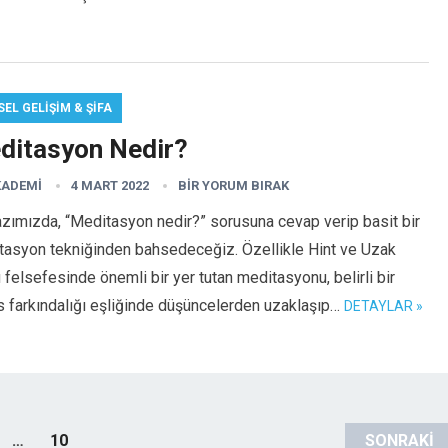
SEL GELIŞIM & ŞIFA
ditasyon Nedir?
KADEMI
4 MART 2022
BIR YORUM BIRAK
zımızda, “Meditasyon nedir?” sorusuna cevap verip basit bir
tasyon tekniğinden bahsedeceğiz. Özellikle Hint ve Uzak
felsefesinde önemli bir yer tutan meditasyonu, belirli bir
 farkındalığı eşliğinde düşüncelerden uzaklaşıp…
DETAYLAR »
…
10
SONRAKI