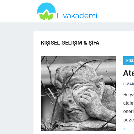
KIŞISEL GELIŞIM & ŞIFA
KIŞI
At
LIVA
Bu ya
atale
öneri
sözc
»