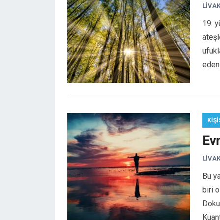
LIVA
19. y
ateşl
ufukl
eden
KIŞI
Ev
LIVA
Bu ya
biri 
Dokun
Kuant