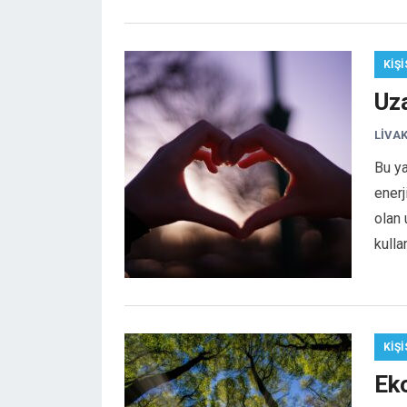
KIŞI
Uz
LIVA
Bu y
enerj
olan 
kulla
KIŞI
Eko