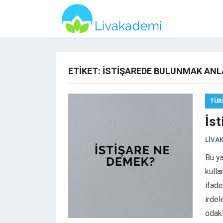
ETIKET:
ISTIŞAREDE BULUNMAK ANL
TÜR
İs
LIVA
Bu y
kulla
ifade
irdel
odak