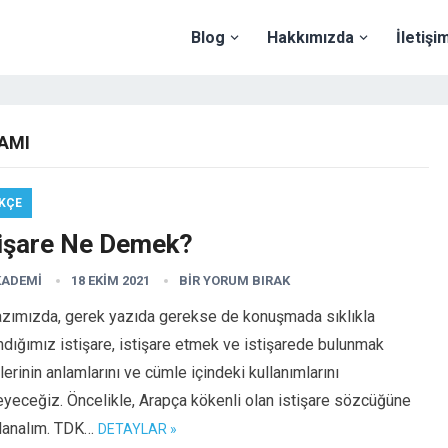
Blog
Hakkımızda
İletişi
AMI
KÇE
tişare Ne Demek?
KADEMI
18 EKIM 2021
BIR YORUM BIRAK
azımızda, gerek yazıda gerekse de konuşmada sıklıkla
ndığımız istişare, istişare etmek ve istişarede bulunmak
lerinin anlamlarını ve cümle içindeki kullanımlarını
eyeceğiz. Öncelikle, Arapça kökenli olan istişare sözcüğüne
lanalım. TDK…
DETAYLAR »