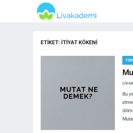
ETIKET:
ITIYAT KÖKENI
TÜR
Mu
LIVA
Bu ya
etmek
dilim
Muta