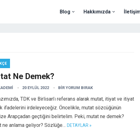
Blog
Hakkımızda
İletişi
KÇE
tat Ne Demek?
KADEMI
20 EYLÜL 2022
BIR YORUM BIRAK
zımızda, TDK ve Birlisan’ı referans alarak mutat, itiyat ve itiyat
 ifadelerini irdeleyeceğiz. Öncelikle, mutat sözcüğünün
ize Arapçadan geçtiğini belirtelim. Peki, mutat ne demek?
t ne anlama geliyor? Sözlüğe…
DETAYLAR »