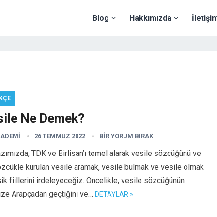
Blog
Hakkımızda
İletişi
KÇE
sile Ne Demek?
KADEMI
26 TEMMUZ 2022
BIR YORUM BIRAK
zımızda, TDK ve Birlisan’ı temel alarak vesile sözcüğünü ve
zcükle kurulan vesile aramak, vesile bulmak ve vesile olmak
şik fiillerini irdeleyeceğiz. Öncelikle, vesile sözcüğünün
mize Arapçadan geçtiğini ve…
DETAYLAR »