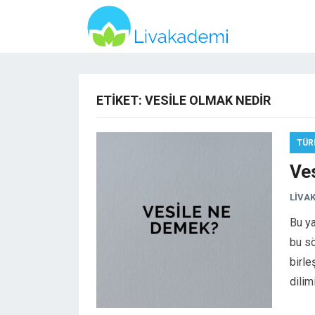
ETIKET:
VESILE OLMAK NEDIR
TÜR
Ve
LIVA
Bu ya
bu sö
birle
dili