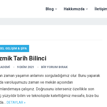
Blog
Hakkımızda
İletişi
SEL GELIŞIM & ŞIFA
mik Tarih Bilinci
KADEMI
9 EKIM 2021
BIR YORUM BIRAK
n zaman yaşamın anlamını sorguladığımız olur. Bunu yaparak
nda varoluşumuzu zaman ve mekân açısından
landırmaya çalışırız. Doğrusunu isterseniz özellikle son
ç yüzyıldır bilim ve teknolojide katettiğimiz mesafe, bize bu
uda…
DETAYLAR »