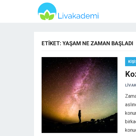
ETIKET:
YAŞAM NE ZAMAN BAŞLADI
KIŞI
Koz
LIVA
Zama
aslı
konum
birka
kon