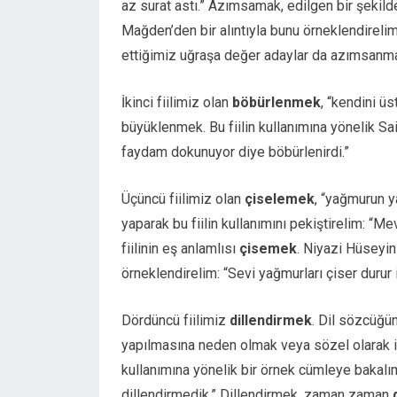
az surat astı.” Azımsamak, edilgen bir şekil
Mağden’den bir alıntıyla bunu örneklendire
ettiğimiz uğraşa değer adaylar da azımsanma
İkinci fiilimiz olan
böbürlenmek
, “kendini ü
büyüklenmek. Bu fiilin kullanımına yönelik Sait
faydam dokunuyor diye böbürlenirdi.”
Üçüncü fiilimiz olan
çiselemek
, “yağmurun y
yaparak bu fiilin kullanımını pekiştirelim: “M
fiilinin eş anlamlısı
çisemek
. Niyazi Hüseyin
örneklendirelim: “Sevi yağmurları çiser duru
Dördüncü fiilimiz
dillendirmek
. Dil sözcüğün
yapılmasına neden olmak veya sözel olarak ifa
kullanımına yönelik bir örnek cümleye bakal
dillendirmedik.” Dillendirmek, zaman zaman