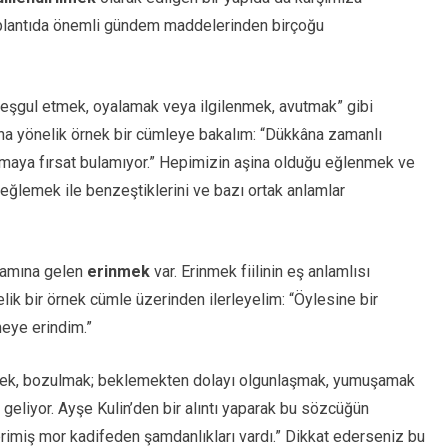
“Toplantıda önemli gündem maddelerinden birçoğu
meşgul etmek, oyalamak veya ilgilenmek, avutmak” gibi
ına yönelik örnek bir cümleye bakalım: “Dükkâna zamanlı
maya fırsat bulamıyor.” Hepimizin aşina olduğu eğlenmek ve
 eğlemek ile benzeştiklerini ve bazı ortak anlamlar
nlamına gelen
erinmek
var. Erinmek fiilinin eş anlamlısı
ik bir örnek cümle üzerinden ilerleyelim: “Öylesine bir
meye erindim.”
ümek, bozulmak; beklemekten dolayı olgunlaşmak, yumuşamak
 geliyor. Ayşe Kulin’den bir alıntı yaparak bu sözcüğün
rimiş mor kadifeden şamdanlıkları vardı.” Dikkat ederseniz bu