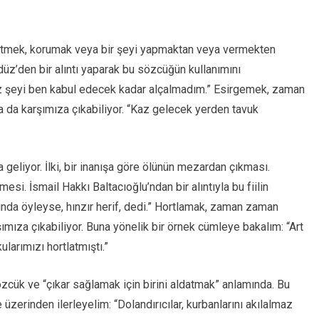
etmek, korumak veya bir şeyi yapmaktan veya vermekten
düz’den bir alıntı yaparak bu sözcüğün kullanımını
z şeyi ben kabul edecek kadar alçalmadım.” Esirgemek, zaman
a da karşımıza çıkabiliyor. “Kaz gelecek yerden tavuk
 geliyor. İlki, bir inanışa göre ölünün mezardan çıkması.
si. İsmail Hakkı Baltacıoğlu’ndan bir alıntıyla bu fiilin
ında öyleyse, hınzır herif, dedi.” Hortlamak, zaman zaman
şımıza çıkabiliyor. Buna yönelik bir örnek cümleye bakalım: “Art
larımızı hortlatmıştı.”
sözcük ve “çıkar sağlamak için birini aldatmak” anlamında. Bu
zerinden ilerleyelim: “Dolandırıcılar, kurbanlarını akılalmaz