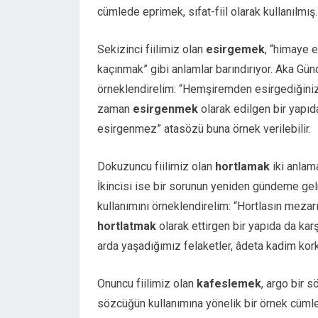
cümlede eprimek, sıfat-fiil olarak kullanılmış.
Sekizinci fiilimiz olan
esirgemek
, “himaye 
kaçınmak” gibi anlamlar barındırıyor. Aka Gün
örneklendirelim: “Hemşiremden esirgediğini
zaman
esirgenmek
olarak edilgen bir yapıd
esirgenmez” atasözü buna örnek verilebilir.
Dokuzuncu fiilimiz olan
hortlamak
iki anlama
İkincisi ise bir sorunun yeniden gündeme gelme
kullanımını örneklendirelim: “Hortlasın mezar
hortlatmak
olarak ettirgen bir yapıda da kar
arda yaşadığımız felaketler, âdeta kadim korku
Onuncu fiilimiz olan
kafeslemek
, argo bir 
sözcüğün kullanımına yönelik bir örnek cümle ü