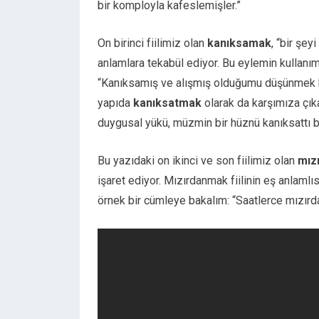
bir komployla kafeslemişler.”
On birinci fiilimiz olan
kanıksamak
, “bir şe
anlamlara tekabül ediyor. Bu eylemin kullanım
“Kanıksamış ve alışmış olduğumu düşünmek b
yapıda
kanıksatmak
olarak da karşımıza çıka
duygusal yükü, müzmin bir hüznü kanıksattı b
Bu yazıdaki on ikinci ve son fiilimiz olan
mız
işaret ediyor. Mızırdanmak fiilinin eş anlaml
örnek bir cümleye bakalım: “Saatlerce mızırd