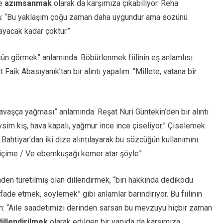
de
azımsanmak
olarak da karşımıza çıkabiliyor. Reha
lim: “Bu yaklaşım çoğu zaman daha uygundur ama sözünü
yacak kadar çoktur.”
stün görmek” anlamında. Böbürlenmek fiilinin eş anlamlısı
 Faik Abasıyanık’tan bir alıntı yapalım: “Millete, vatana bir
avaşça yağması” anlamında. Reşat Nuri Güntekin’den bir alıntı
evsim kış, hava kapalı, yağmur ince ince çiseliyor.” Çiselemek
 Bahtiyar’dan iki dize alıntılayarak bu sözcüğün kullanımını
r içime / Ve ebemkuşağı kemer atar şöyle”
den türetilmiş olan dillendirmek, “biri hakkında dedikodu
de etmek, söylemek” gibi anlamlar barındırıyor. Bu fiilinin
ım: “Aile saadetimizi derinden sarsan bu mevzuyu hiçbir zaman
dillendirilmek
olarak edilgen bir yapıda da karşımıza