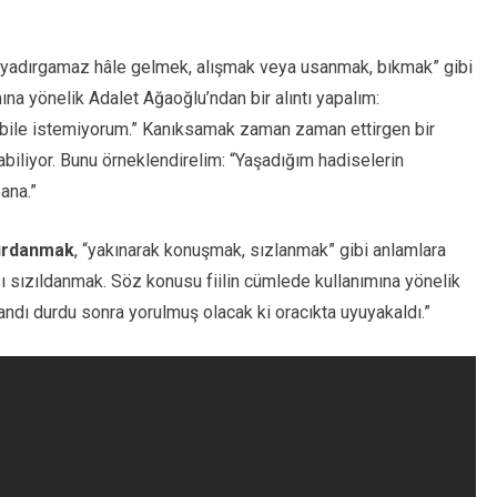
yi yadırgamaz hâle gelmek, alışmak veya usanmak, bıkmak” gibi
ına yönelik Adalet Ağaoğlu’ndan bir alıntı yapalım:
ile istemiyorum.” Kanıksamak zaman zaman ettirgen bir
biliyor. Bunu örneklendirelim: “Yaşadığım hadiselerin
ana.”
ırdanmak
, “yakınarak konuşmak, sızlanmak” gibi anlamlara
ısı sızıldanmak. Söz konusu fiilin cümlede kullanımına yönelik
andı durdu sonra yorulmuş olacak ki oracıkta uyuyakaldı.”