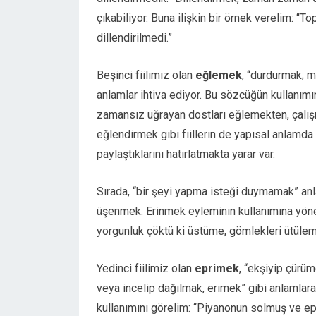
çıkabiliyor. Buna ilişkin bir örnek verelim: 
dillendirilmedi.”
Beşinci fiilimiz olan
eğlemek
, “durdurmak; 
anlamlar ihtiva ediyor. Bu sözcüğün kullanım
zamansız uğrayan dostları eğlemekten, çalış
eğlendirmek gibi fiillerin de yapısal anlamda
paylaştıklarını hatırlatmakta yarar var.
Sırada, “bir şeyi yapma isteği duymamak” a
üşenmek. Erinmek eyleminin kullanımına yönel
yorgunluk çöktü ki üstüme, gömlekleri ütüle
Yedinci fiilimiz olan
eprimek
, “ekşiyip çür
veya incelip dağılmak, erimek” gibi anlamlara
kullanımını görelim: “Piyanonun solmuş ve ep