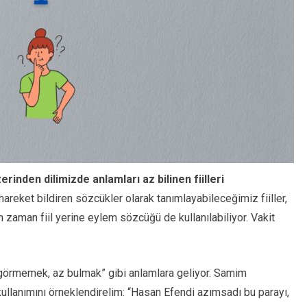
inden dilimizde anlamları az bilinen fiilleri
hareket bildiren sözcükler olarak tanımlayabileceğimiz fiiller,
 zaman fiil yerine eylem sözcüğü de kullanılabiliyor. Vakit
li görmemek, az bulmak” gibi anlamlara geliyor. Samim
ullanımını örneklendirelim: “Hasan Efendi azımsadı bu parayı,