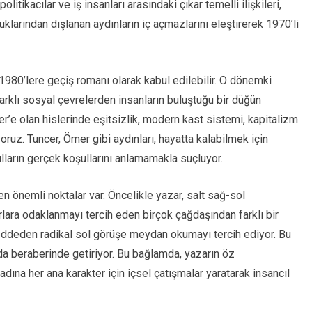
litikacılar ve iş insanları arasındaki çıkar temelli ilişkileri,
uklarından dışlanan aydınların iç açmazlarını eleştirerek 1970’li
980’lere geçiş romanı olarak kabul edilebilir. O dönemki
arklı sosyal çevrelerden insanların buluştuğu bir düğün
er’e olan hislerinde eşitsizlik, modern kast sistemi, kapitalizm
oruz. Tuncer, Ömer gibi aydınları, hayatta kalabilmek için
ların gerçek koşullarını anlamamakla suçluyor.
 önemli noktalar var. Öncelikle yazar, salt sağ-sol
rlara odaklanmayı tercih eden birçok çağdaşından farklı bir
 reddeden radikal sol görüşe meydan okumayı tercih ediyor. Bu
rı da beraberinde getiriyor. Bu bağlamda, yazarın öz
dına her ana karakter için içsel çatışmalar yaratarak insancıl