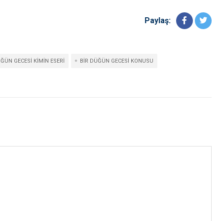
Paylaş:
ÜĞÜN GECESI KIMIN ESERI
BIR DÜĞÜN GECESI KONUSU