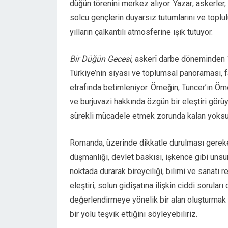
düğün törenini merkez alıyor. Yazar; askerler, po
solcu gençlerin duyarsız tutumlarını ve toplul
yılların çalkantılı atmosferine ışık tutuyor.
Bir Düğün Gecesi
, askerî darbe döneminden 1
Türkiye’nin siyasi ve toplumsal panoraması, f
etrafında betimleniyor. Örneğin, Tuncer’in Öm
ve burjuvazi hakkında özgün bir eleştiri görüy
sürekli mücadele etmek zorunda kalan yoksul
Romanda, üzerinde dikkatle durulması gereken
düşmanlığı, devlet baskısı, işkence gibi unsu
noktada durarak bireyciliği, bilimi ve sanatı
eleştiri, solun gidişatına ilişkin ciddi sorula
değerlendirmeye yönelik bir alan oluşturmak a
bir yolu teşvik ettiğini söyleyebiliriz.