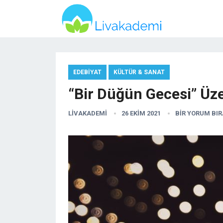
EDEBIYAT
KÜLTÜR & SANAT
“Bir Düğün Gecesi” Üze
LIVAKADEMI
26 EKIM 2021
BIR YORUM BI