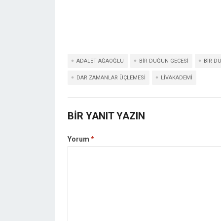
ADALET AĞAOĞLU
BIR DÜĞÜN GECESI
BIR D
DAR ZAMANLAR ÜÇLEMESI
LIVAKADEMI
BIR YANIT YAZIN
Yorum
*