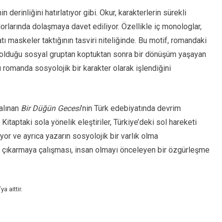
in derinliğini hatırlatıyor gibi. Okur, karakterlerin sürekli
dorlarında dolaşmaya davet ediliyor. Özellikle iç monologlar,
tı maskeler taktığının tasviri niteliğinde. Bu motif, romandaki
t olduğu sosyal gruptan koptuktan sonra bir dönüşüm yaşayan
romanda sosyolojik bir karakter olarak işlendiğini
alınan
Bir Düğün Gecesi
’nin Türk edebiyatında devrim
Kitaptaki sola yönelik eleştiriler, Türkiye’deki sol hareketi
or ve ayrıca yazarın sosyolojik bir varlık olma
aya çıkarmaya çalışması, insan olmayı önceleyen bir özgürleşme
a aittir.