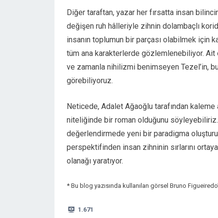
Diğer taraftan, yazar her fırsatta insan bilincin
değişen ruh hâlleriyle zihnin dolambaçlı kori
insanın toplumun bir parçası olabilmek için ka
tüm ana karakterlerde gözlemlenebiliyor. Ai
ve zamanla nihilizmi benimseyen Tezel’in, bu 
görebiliyoruz.
Neticede, Adalet Ağaoğlu tarafından kaleme 
niteliğinde bir roman olduğunu söyleyebiliriz. 
değerlendirmede yeni bir paradigma oluşturuy
perspektifinden insan zihninin sırlarını ort
olanağı yaratıyor.
* Bu blog yazısında kullanılan görsel Bruno Figueiredo’y
1.671