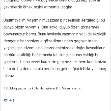
aldığımızı gösterir ve böylelikle dâhil olduğumuz sosyal
çevrelerde örnek teşkil etmemizi sağlar.
Unutmayalım, yaşamın muazzam bir çeşitlilik sergilediği bu
dünya bizim yuvamız. Ona saygı duyup özen göstermek
boynumuzun borcu. Bunu layıkıyla yapmanın yolu da ekolojik
dengenin hassasiyetle gözetilmesinden geçiyor. İnsan
yaşamı için elzem olan, gezegenimizdeki doğal kaynakların
sürdürülebilirliği bağlamında tehlike çanlarının çaldığı bu
günlerde, bir an evvel harekete geçmezsek hem kendimizin
hem de bizden sonraki nesillerin geleceğini tehlikeye atmış
oluruz.
* Bu blog yazısında kullanılan görsel Eric Masur’a aittir.
943