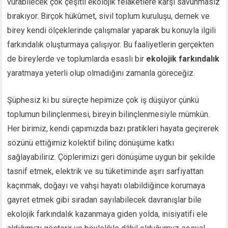
vurabilecek çok çeşitli ekolojik felaketlere karşı savunmasız
bırakıyor. Birçok hükûmet, sivil toplum kuruluşu, dernek ve
birey kendi ölçeklerinde çalışmalar yaparak bu konuyla ilgili
farkındalık oluşturmaya çalışıyor. Bu faaliyetlerin gerçekten
de bireylerde ve toplumlarda esaslı bir
ekolojik farkındalık
yaratmaya yeterli olup olmadığını zamanla göreceğiz.
Şüphesiz ki bu süreçte hepimize çok iş düşüyor çünkü
toplumun bilinçlenmesi, bireyin bilinçlenmesiyle mümkün.
Her birimiz, kendi çapımızda bazı pratikleri hayata geçirerek
sözünü ettiğimiz kolektif bilinç dönüşüme katkı
sağlayabiliriz. Çöplerimizi geri dönüşüme uygun bir şekilde
tasnif etmek, elektrik ve su tüketiminde aşırı sarfiyattan
kaçınmak, doğayı ve vahşi hayatı olabildiğince korumaya
gayret etmek gibi sıradan sayılabilecek davranışlar bile
ekolojik farkındalık kazanmaya giden yolda, inisiyatifi ele