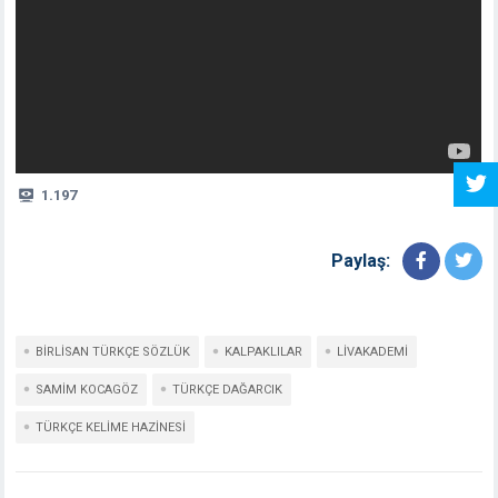
1.197
Paylaş:
BIRLISAN TÜRKÇE SÖZLÜK
KALPAKLILAR
LIVAKADEMI
SAMIM KOCAGÖZ
TÜRKÇE DAĞARCIK
TÜRKÇE KELIME HAZINESI