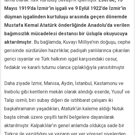
Mayıs 1919’da İzmir’in işgali ve 9 Eylül 1922’de İzmir’in
düşman işgalinden kurtuluşu arasında geçen dönemde
Mustafa Kemal Atatürk önderliğinde Anadolu’da verilen
bağımsızlık mücadelesi destansı bir üslupla okuyucuya
aktarılmıştır.
Bu bağlamda, Kuvayı Milliye’nin doğuşu, cephe
gerisinde sürdürülen hazırlıklar, padişah yanlılarınca çıkarılan
gerici isyanlar ve Türk halkının işgal karşısındaki cesur,
fedakâr ve kararlı tutumu olanca çıplaklığıyla yansıtılmıştır.
Daha ziyade İzmir, Manisa, Aydın, İstanbul, Kastamonu ve
İnebolu gibi kentlerin mekân olarak alındığı eserde, Yusuf ve
Talip isimli, biri subay diğeri de istihbarat çalışanı iki
başkahramanın yaşadıkları, Atatürk’ün kaleme aldığı Nutuk
başta olmak üzere çeşitli tarihî belgelere dayanılarak
aktarılmıştır. Kalpaklılar’ın genel anlamda oldukça sade bir
Türkçe ile yazıldığını ve yazarın yer yer yöresel şivelerden