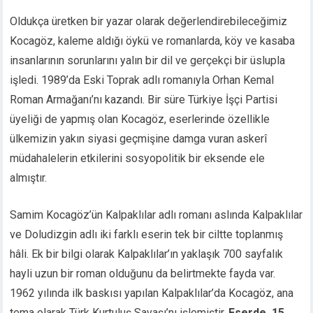
Oldukça üretken bir yazar olarak değerlendirebileceğimiz
Kocagöz, kaleme aldığı öykü ve romanlarda, köy ve kasaba
insanlarının sorunlarını yalın bir dil ve gerçekçi bir üslupla
işledi. 1989’da Eski Toprak adlı romanıyla Orhan Kemal
Roman Armağanı’nı kazandı. Bir süre Türkiye İşçi Partisi
üyeliği de yapmış olan Kocagöz, eserlerinde özellikle
ülkemizin yakın siyasi geçmişine damga vuran askerî
müdahalelerin etkilerini sosyopolitik bir eksende ele
almıştır.
Samim Kocagöz’ün Kalpaklılar adlı romanı aslında Kalpaklılar
ve Doludizgin adlı iki farklı eserin tek bir ciltte toplanmış
hâli. Ek bir bilgi olarak Kalpaklılar’ın yaklaşık 700 sayfalık
hayli uzun bir roman olduğunu da belirtmekte fayda var.
1962 yılında ilk baskısı yapılan Kalpaklılar’da Kocagöz, ana
tema olarak Türk Kurtuluş Savaşı’nı işlemiştir.
Eserde, 15